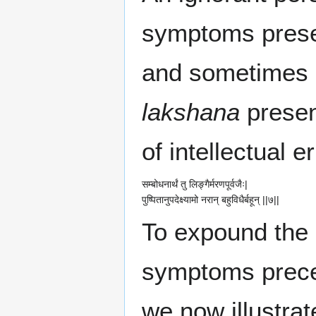
symptoms presen
and sometimes 
lakshana
present
of intellectual er
सम्बोधनार्थं तु लिङ्गैर्मरणपूर्वजैः|
पुष्पितानुपदेक्ष्यामो नरान् बहुविधैर्बहून् ||७||
To expound the
symptoms preced
we now illustrat