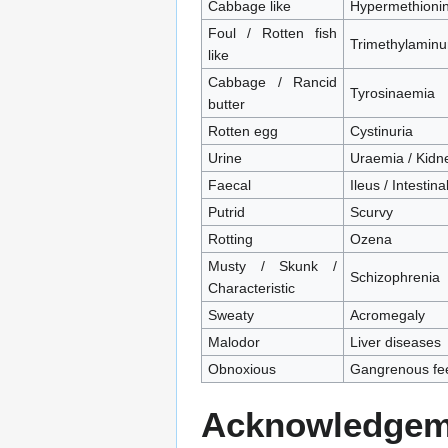
Cabbage like
Hypermethioni
Foul / Rotten fish
Trimethylaminu
like
Cabbage / Rancid
Tyrosinaemia
butter
Rotten egg
Cystinuria
Urine
Uraemia / Kidne
Faecal
Ileus / Intestina
Putrid
Scurvy
Rotting
Ozena
Musty / Skunk /
Schizophrenia
Characteristic
Sweaty
Acromegaly
Malodor
Liver diseases
Obnoxious
Gangrenous fe
Acknowledgem