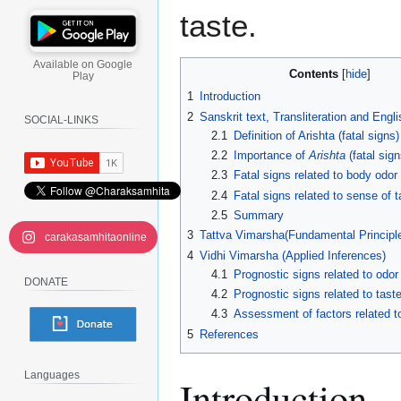
taste.
Available on Google
Contents
Play
1
Introduction
2
Sanskrit text, Transliteration and Engl
SOCIAL-LINKS
2.1
Definition of Arishta (fatal signs)
2.2
Importance of
Arishta
(fatal sign
2.3
Fatal signs related to body odor
2.4
Fatal signs related to sense of t
2.5
Summary
3
Tattva Vimarsha(Fundamental Principl
carakasamhitaonline
4
Vidhi Vimarsha (Applied Inferences)
4.1
Prognostic signs related to odor
DONATE
4.2
Prognostic signs related to taste
4.3
Assessment of factors related t
5
References
Languages
Introduction