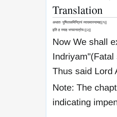
Translation
अथातः पुष्पितकमिन्द्रियं व्याख्यास्यामह||१||
इति ह स्माह भगवानात्रेयः||२||
Now We shall e
Indriyam"(Fatal 
Thus said Lord 
Note: The chapte
indicating impe