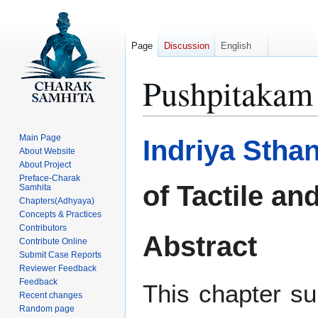
Page
Discussion
English
Pushpitakam
Jump
Jump
Main Page
Indriya Stha
to
to
About Website
About Project
navigation
search
Preface-Charak
of Tactile an
Samhita
Chapters(Adhyaya)
Concepts & Practices
Contributors
Abstract
Contribute Online
Submit Case Reports
Reviewer Feedback
Feedback
This chapter su
Recent changes
Random page