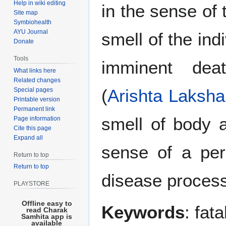
Help in wiki editing
in the sense of 
Site map
Symbiohealth
AYU Journal
smell of the ind
Donate
Tools
imminent dea
What links here
Related changes
(
Arishta
Laksha
Special pages
Printable version
Permanent link
smell of body a
Page information
Cite this page
Expand all
sense of a pe
Return to top
Return to top
disease processe
PLAYSTORE
Offline easy to
Keywords
: fat
read Charak
Samhita app is
available