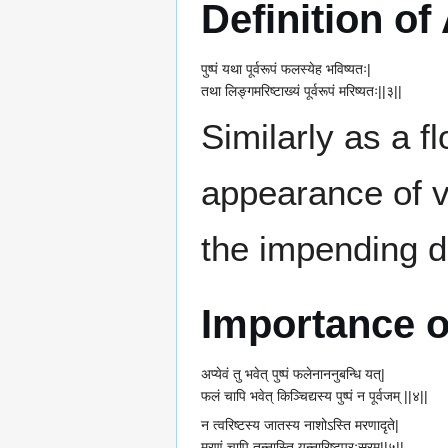
Definition of 
पुष्पं यथा पूर्वरूपं फलस्येह भविष्यतः|
तथा लिङ्गमरिष्टाख्यं पूर्वरूपं मरिष्यतः||३||
Similarly as a fl
appearance of v
the impending d
Importance 
अप्येवं तु भवेत् पुष्पं फलेनाननुबन्धि यत्|
फलं चापि भवेत् किञ्चिद्यस्य पुष्पं न पूर्वजम् ||४||
न त्वरिष्टस्य जातस्य नाशोऽस्ति मरणादृते|
मरणं चापि तन्नास्ति यन्नारिष्टपुरःसरम्||५||