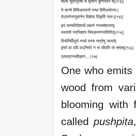
माल्यं मूत्रपुरीषे च मृतानि कुणपानि च||१३||
ये चान्ये विविधात्मानो गन्धा विविधयोनयः|
तेऽप्यनेनानुमानेन विज्ञेया विकृतिं गताः||१४||
इदं चाप्यतिदेशार्थं लक्षणं गन्धसंश्रयम्|
वक्ष्यामो यदभिज्ञाय भिषङ्मरणमादिशेत्||१५||
वियोनिर्विदुरो गन्धो यस्य गात्रेषु जायते|
इष्टो वा यदि वाऽनिष्टो न स जीवति तां समाम्||१६||
एतावद्गन्धविज्ञानं,...|१७|
One who emits t
wood from vari
blooming with 
called
pushpita