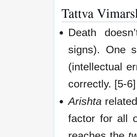
Tattva Vimars
Death doesn
signs). One 
(intellectual 
correctly. [5-6]
Arishta
relate
factor for all
reaches the
t