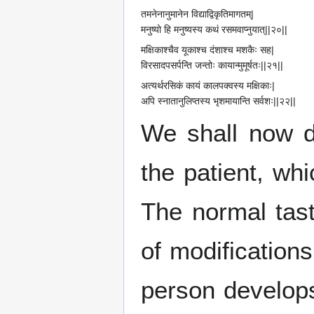
तमनेनानुमानेन विद्याद्विकृतिमागतम्|
मनुष्यो हि मनुष्यस्य कथं रसमवाप्नुयात्||२०||
मक्षिकाश्चैव यूकाश्च दंशाश्च मशकैः सह|
विरसादपसर्पन्ति जन्तोः कायान्मुमूर्षतः||२१||
अत्यर्थरसिकं कायं कालपक्वस्य मक्षिकाः|
अपि स्नातानुलिप्तस्य भृशमायान्ति सर्वशः||२२||
We shall now d
the patient, wh
The normal tas
of modifications
person develops