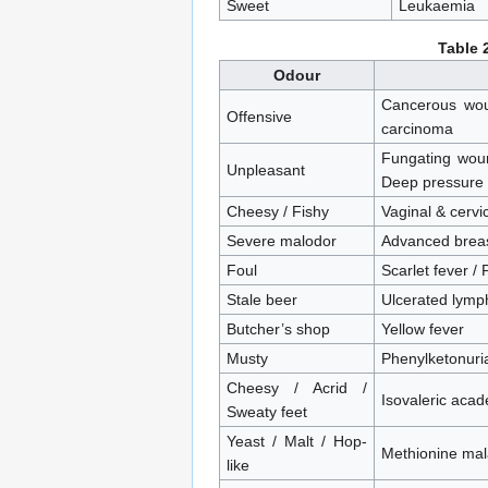
Sweet
Leukaemia
Table 
Odour
Cancerous woun
Offensive
carcinoma
Fungating woun
Unpleasant
Deep pressure s
Cheesy / Fishy
Vaginal & cervic
Severe malodor
Advanced breas
Foul
Scarlet fever /
Stale beer
Ulcerated lymp
Butcher’s shop
Yellow fever
Musty
Phenylketonuri
Cheesy / Acrid /
Isovaleric acad
Sweaty feet
Yeast / Malt / Hop-
Methionine mal
like