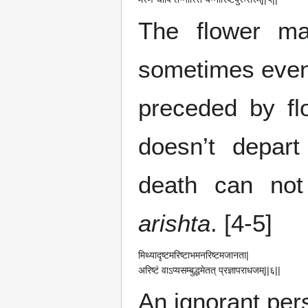
The flower ma
sometimes even 
preceded by f
doesn’t depart
death can not 
arishta
. [4-5]
मिथ्यादृष्टमरिष्टाभमनरिष्टमजानता|
अरिष्टं वाऽप्यसम्बुद्धमेतत् प्रज्ञापराधजम्||६||
An ignorant pe