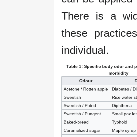
There is a wi
these practice
individual.
Table 1: Specific body odor and p
morbidity
Odour
D
Acetone / Rotten apple
Diabetes / Di
Sweetish
Rice water s
Sweetish / Putrid
Diphtheria
Sweetish / Pungent
Small pox le
Baked-bread
Typhoid
Caramelized sugar
Maple syrup 