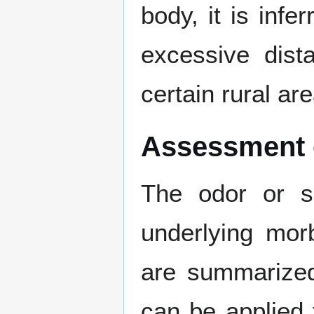
body, it is infe
excessive dist
certain rural ar
Assessment o
The odor or sm
underlying mor
are summarized
can be applied f