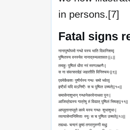
in persons.[7]
Fatal signs r
नानापुष्पोपमो गन्धो यस्य भाति दिवानिशम्|
पुष्पितस्य वनस्येव नानाद्रुमलतावतः||८||
तमाहुः पुष्पितं धीरा नरं मरणलक्षणैः|
स ना संवत्सराद्देहं जहातीति विनिश्चयः||९||
एवमेकैकशः पुष्पैर्यस्य गन्धः समो भवेत्|
इष्टैर्वा यदि वाऽनिष्टैः स च पुष्पित उच्यते||१०||
समासेनाशुभान् गन्धानेकत्वेनाथवा पुनः|
आजिघ्रेद्यस्य गात्रेषु तं विद्यात् पुष्पितं भिषक्||११||
आप्लुतानाप्लुते काये यस्य गन्धाः शुभाशुभाः|
व्यत्यासेनानिमित्ताः स्युः स च पुष्पित उच्यते||१२||
तद्यथा- चन्दनं कुष्ठं तगरागुरुणी मधु|