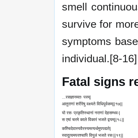
smell continuou
survive for more
symptoms based
individual.[8-16]
Fatal signs r
...रसज्ञानमतः परम्|
आतुराणां शरीरेषु वक्ष्यते विधिपूर्वकम्||१७||
यो रसः प्रकृतिस्थानां नराणां देहसम्भवः|
स एषां चरमे काले विकारं भजते द्वयम्||१८||
कश्चिदेवास्यवैरस्यमत्यर्थमुपपद्यते|
स्वादुत्वमपरश्चापि विपुलं भजते रसः||१९||