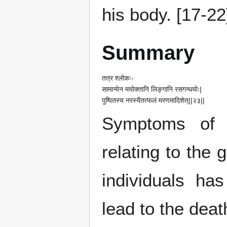
his body. [17-22
Summary
तत्र श्लोकः-
सामान्येन मयोक्तानि लिङ्गानि रसगन्धयोः|
पुष्पितस्य नरस्यैतत्फलं मरणमादिशेत्||२३||
Symptoms of 
relating to the 
individuals h
lead to the deat